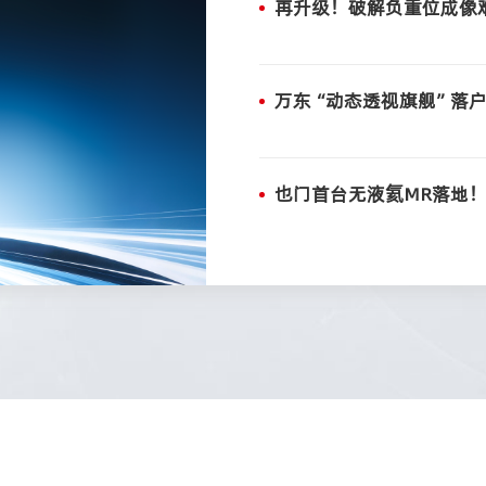
再升级！破解负重位成像
万东“动态透视旗舰”落
也门首台无液氦MR落地