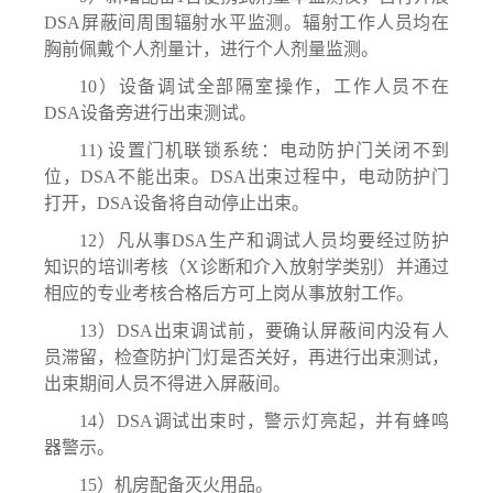
DSA屏蔽间周围辐射水平监测。辐射工作人员均在
胸前佩戴
个人剂量计
，进行个人剂量监测。
10）设备调试全部隔室操作，工作人员不在
DSA设备旁进行出束测试。
11) 设置门机联锁系统：电动防护门关闭不到
位，DSA不能出束。DSA出束过程中，电动防护门
打开，DSA设备将自动停止出束。
12）
凡从事
DSA生产和调试
人员均要经过防护
知识的培训
考核（
X诊断和介入放射学类别）
并通过
相应的专业考核合格后方可上岗从事放射工作。
13）DSA出束调试前
，要
确认屏蔽间内没有人
员滞留，
检查防护门灯是否
关好，再
进行
出束
测试，
出束
期间
人员
不得进入屏蔽间。
14）DSA调试出束时，警示灯亮起，并有蜂鸣
器警示。
15）机房配备灭火用品。