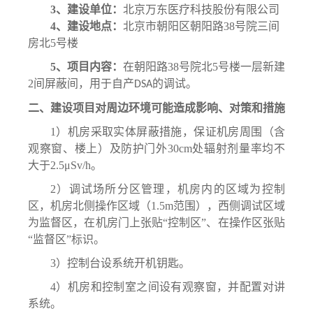
3
、建设单位：
北京万东医疗科技股份有限公司
4
、
建设地点
：
北京市朝阳区朝阳路
38号院三间
房北5号楼
5
、项目内容：
在
朝阳路
38号院北5号楼一层新建
2间屏蔽间
，用于自产
的调试。
DSA
二
、
建设
项目对周边环境可能造成影响、对策和措施
1
）机房采取实体屏蔽措施，保证机房周围（含
观察窗、楼上）及防护门外
30cm
处辐射剂量率均不
大于
2.5μSv/h
。
2
）调试场所分区管理，机房内的区域为控制
区，机房北侧操作区域（
1.5m范围），西侧调试区域
为监督区，在机房门上张贴“控制区”、在操作区张贴
“监督区”标识。
3
）控制台设系统开机钥匙。
4
）机房和控制室之间设有观察窗，并配置对讲
系统。