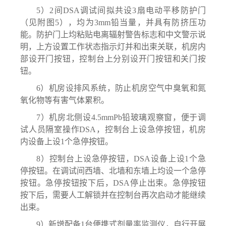
5
）
2间DSA调试间
拟共设
3扇电动平移防护门
（见附图5），均为3
mm
铅当量，并具有防挤压功
能。防护门上均粘贴电离辐射警告标志和中文警示说
明，上方设置工作状态指示灯并和出束关联，机房内
部设开门按钮，控制台上分别设开门按钮和关门按
钮。
6）机房设排风系统，防止机房空气中臭氧和氮
氧化物等有害气体累积。
7）机房北侧设4.5mmPb铅玻璃观察窗，便于调
试人员隔室操作DSA，控制台上设急停按钮，机房
内设备上设1个急停按钮。
8）控制台上设急停按钮，DSA设备上设1个急
停按钮。在调试间西墙、北墙和东墙上均设一个急停
按钮。急停按钮按下后，DSA停止出束。急停按钮
按下后，需要人工解锁并在控制台再次启动才能继续
出束。
9）新增配备
1
台便携式剂量率监测仪，自行开展