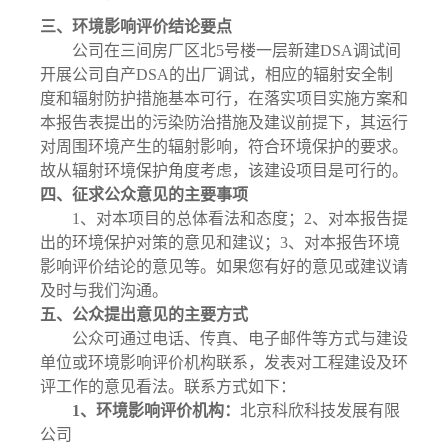
三
、环境影响评价结论要点
公司
在三间房厂区北
5号楼一层新建DSA调试间
开展公司自产DSA的出厂调试，
相应的辐射安全制
度和辐射防护措施基本可行，在落实项目实施方案和
本报告表提出的污染防治措施及建议前提下，其运行
对周围环境产生的辐射影响，符合环境保护的要求。
故从辐射环境保护角度考虑，该建设项目是可行的
。
四
、征求公众意见的主要事项
1
、对本项目的总体
看法
和态度；
2
、对本报告提
出的环境保护对策的意见和建议；
3
、对本报告
环境
影响评价
结论的意见等。如果您有好的意见或建议请
及时与我们沟通。
五
、公众提出意见的主要方式
公众可通过电话、传真、电子邮件等方式与建设
单位或环境影响评价机构联系，发表对工程建设及环
评工作的意见看法。联系方式如下：
1
、环境影响评价机构：
北京科欣科技发展有限
公司