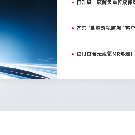
再升级！破解负重位成像
万东“动态透视旗舰”落
也门首台无液氦MR落地