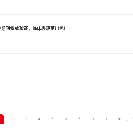
期刊权威验证，临床表现更出色!
..
2
3
4
5
6
7
8
9
10