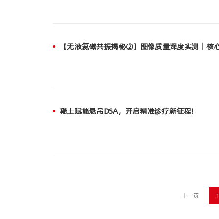
【无液氦磁共振揭秘②】图像质量深度实测｜核心
稀土赋能悬吊DSA，开启精准诊疗新征程!
上一页
1